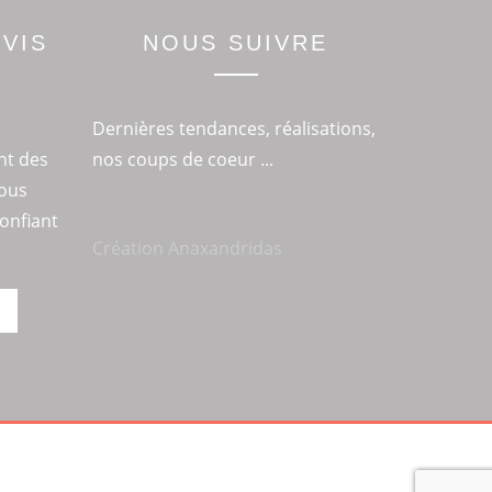
VIS
NOUS SUIVRE
Dernières tendances, réalisations,
nt des
nos coups de coeur ...
ous
confiant
Création Anaxandridas