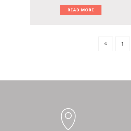
READ MORE
1