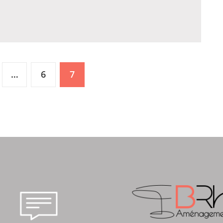
…
6
7