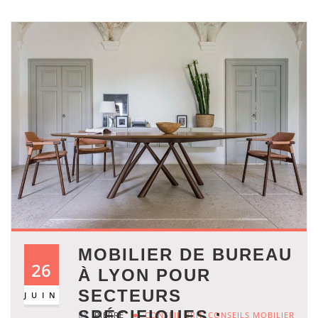
MOBILIER DE BUREAU
26
À LYON POUR
SECTEURS
JUIN
SPÉCIFIQUES :
BY
PIERRE
CONSEIL BRH
,
CONSEILS MOBILIER