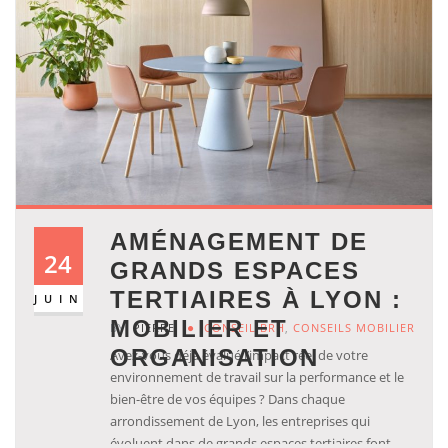
AMÉNAGEMENT DE
24
GRANDS ESPACES
TERTIAIRES À LYON :
JUIN
MOBILIER ET
BY
PIERRE
CONSEIL BRH
,
CONSEILS MOBILIER
ORGANISATION
Avez-vous déjà évalué l’impact réel de votre
environnement de travail sur la performance et le
bien-être de vos équipes ? Dans chaque
arrondissement de Lyon, les entreprises qui
évoluent dans de grands espaces tertiaires font