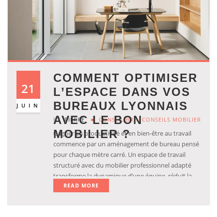
COMMENT OPTIMISER
21
L’ESPACE DANS VOS
BUREAUX LYONNAIS
JUIN
AVEC LE BON
BY
PIERRE
CONSEIL BRH
,
CONSEILS MOBILIER
MOBILIER ?
Gagner en productivité et en bien-être au travail
commence par un aménagement de bureau pensé
pour chaque mètre carré. Un espace de travail
structuré avec du mobilier professionnel adapté
transforme la dynamique d’une équipe, réduit la
READ MORE
fatigue et améliore l’image de votre entreprise.