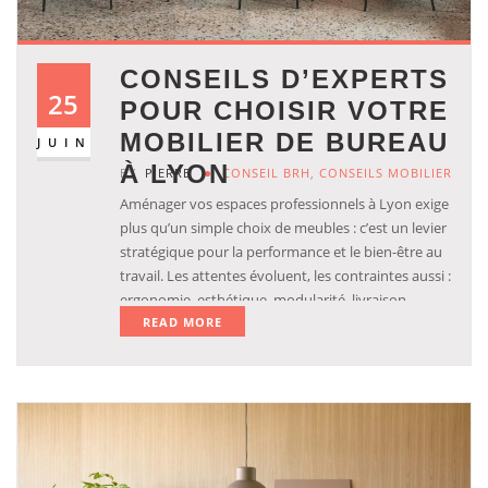
CONSEILS D’EXPERTS
25
POUR CHOISIR VOTRE
MOBILIER DE BUREAU
JUIN
À LYON
BY
PIERRE
CONSEIL BRH
,
CONSEILS MOBILIER
Aménager vos espaces professionnels à Lyon exige
plus qu’un simple choix de meubles : c’est un levier
stratégique pour la performance et le bien-être au
travail. Les attentes évoluent, les contraintes aussi :
ergonomie, esthétique, modularité, livraison
READ MORE
rapide, gestion du stock et respect du budget
s’imposent à chaque projet d’aménagement.
Découvrez les clés pour sélectionner du mobilier
bureau lyon adapté à vos besoins.