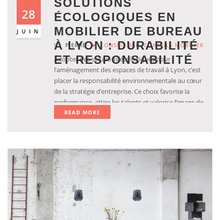
SOLUTIONS
28
ÉCOLOGIQUES EN
MOBILIER DE BUREAU
JUIN
À LYON : DURABILITÉ
BY
PIERRE
CONSEIL BRH
,
CONSEILS MOBILIER
ET RESPONSABILITÉ
Adopter des solutions écologiques pour
l’aménagement des espaces de travail à Lyon, c’est
placer la responsabilité environnementale au cœur
de la stratégie d’entreprise. Ce choix favorise la
performance, attire les talents et valorise l’image de
READ MORE
marque. Découvrir des alternatives durables pour
le mobilier de bureau lyon permet aussi
d’optimiser les coûts sur le long terme tout en
contribuant à la préservation de l’environnement.