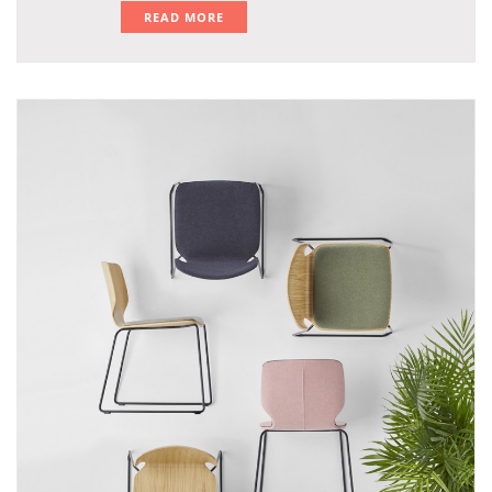
READ MORE
face à des enjeux d’organisation, d’image et de
rentabilité. La réussite de votre projet
d’aménagement de bureaux repose sur des choix
précis : sélection du mobilier, optimisation des
espaces, livraison et installation sur-mesure. Voici
les clés pour transformer vos bureaux en véritables
leviers de performance.