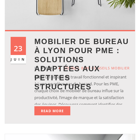
MOBILIER DE BUREAU
23
À LYON POUR PME :
SOLUTIONS
JUIN
ADAPTÉES AUX
BY
PIERRE
CONSEIL BRH
,
CONSEILS MOBILIER
PETITES
Créer un espace de travail fonctionnel et inspirant
à Lyon ne relève pas du hasard. Pour les PME,
STRUCTURES
chaque choix de mobilier de bureau influe sur la
productivité, l’image de marque et la satisfaction
des équipes. Découvrez comment identifier des
READ MORE
solutions sur-mesure, adaptées à la réalité des
petites entreprises lyonnaises, tout en maîtrisant
les coûts et en optimisant la qualité.