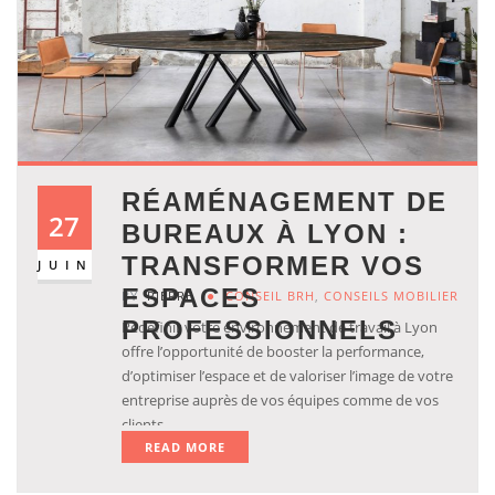
RÉAMÉNAGEMENT DE
27
BUREAUX À LYON :
TRANSFORMER VOS
JUIN
ESPACES
BY
PIERRE
CONSEIL BRH
,
CONSEILS MOBILIER
PROFESSIONNELS
Redéfinir votre environnement de travail à Lyon
offre l’opportunité de booster la performance,
d’optimiser l’espace et de valoriser l’image de votre
entreprise auprès de vos équipes comme de vos
clients.
READ MORE