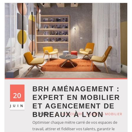
BRH AMÉNAGEMENT :
20
EXPERT EN MOBILIER
ET AGENCEMENT DE
JUIN
BUREAUX À LYON
BY
PIERRE
CONSEIL BRH
,
CONSEILS MOBILIER
Optimiser chaque mètre carré de vos espaces de
travail, attirer et fidéliser vos talents, garantir le