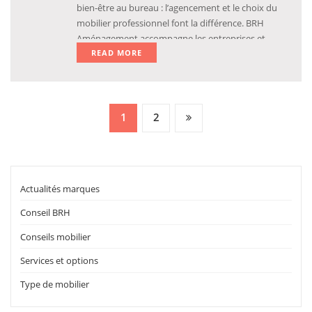
bien-être au bureau : l’agencement et le choix du
mobilier professionnel font la différence. BRH
Aménagement accompagne les entreprises et
READ MORE
organisations à chaque étape de leur projet à Lyon
et dans toute la région Auvergne-Rhône-Alpes.
1
2
Actualités marques
Conseil BRH
Conseils mobilier
Services et options
Type de mobilier