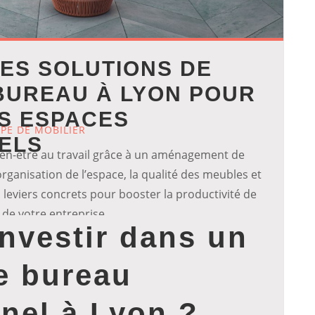
ES SOLUTIONS DE
BUREAU À LYON POUR
OS ESPACES
YPE DE MOBILIER
ELS
en-être au travail grâce à un aménagement de
rganisation de l’espace, la qualité des meubles et
es leviers concrets pour booster la productivité de
 de votre entreprise.
nvestir dans un
e bureau
nel à Lyon ?