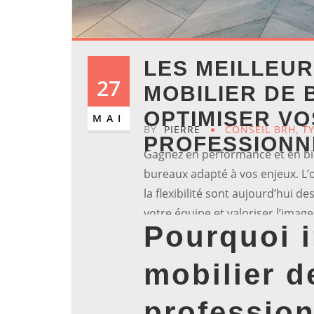
LES MEILLEUR
27
MOBILIER DE 
OPTIMISER V
MAI
BY
PIERRE
CONSEIL BRH
,
T
PROFESSIONN
Gagnez en performance et en bi
bureaux adapté à vos enjeux. L’o
la flexibilité sont aujourd’hui d
votre équipe et valoriser l’image
Pourquoi i
mobilier d
profession