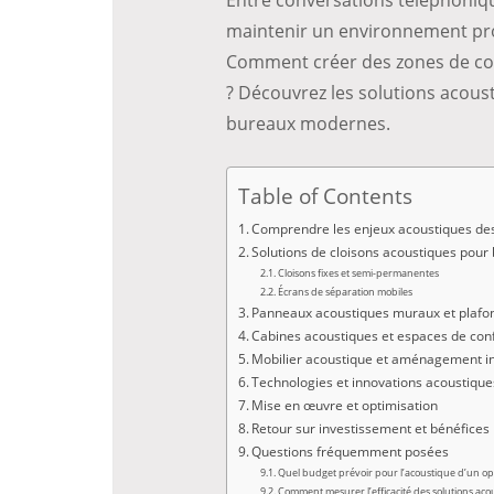
maintenir un environnement prop
Comment créer des zones de confi
? Découvrez les solutions acou
bureaux modernes.
Table of Contents
Comprendre les enjeux acoustiques de
Solutions de cloisons acoustiques pour
Cloisons fixes et semi-permanentes
Écrans de séparation mobiles
Panneaux acoustiques muraux et plafo
Cabines acoustiques et espaces de conf
Mobilier acoustique et aménagement in
Technologies et innovations acoustique
Mise en œuvre et optimisation
Retour sur investissement et bénéfices
Questions fréquemment posées
Quel budget prévoir pour l’acoustique d’un op
Comment mesurer l’efficacité des solutions aco