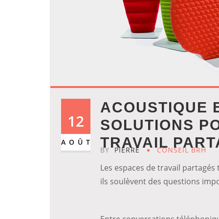
ACOUSTIQUE E
12
SOLUTIONS P
TRAVAIL PAR
AOÛT
BY
PIERRE
CONSEIL BRH
Les espaces de travail partagés
ils soulèvent des questions im
Entre conversations téléphoniqu