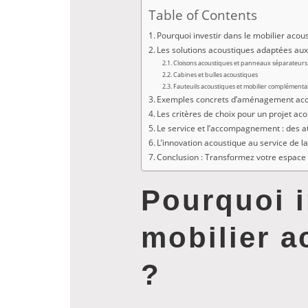
espaces de travail. Les solutio
Table of Contents
spécificités de chaque projet, ré
Pourquoi investir dans le mobilier acou
à la fluidité des échanges et à l
Les solutions acoustiques adaptées au
Cloisons acoustiques et panneaux séparateurs
Cabines et bulles acoustiques
Fauteuils acoustiques et mobilier complémenta
Exemples concrets d’aménagement aco
Les critères de choix pour un projet ac
Le service et l’accompagnement : des 
L’innovation acoustique au service de 
Conclusion : Transformez votre espace d
Pourquoi i
mobilier a
?