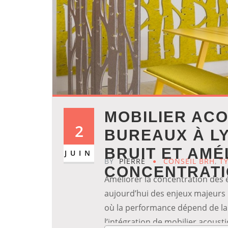
MOBILIER AC
2
BUREAUX À LY
BRUIT ET AMÉ
JUIN
BY
PIERRE
CONSEIL BRH
,
T
CONCENTRAT
Améliorer la concentration des éq
aujourd’hui des enjeux majeurs 
où la performance dépend de la 
l’intégration de mobilier acous